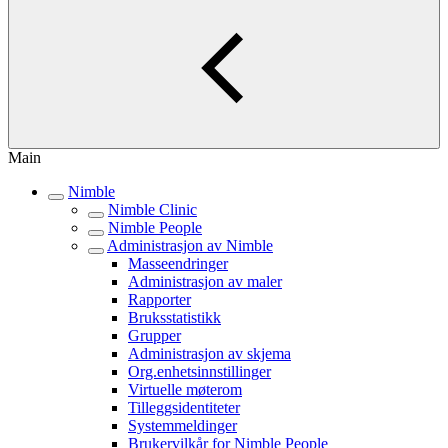
Main
Nimble
Nimble Clinic
Nimble People
Administrasjon av Nimble
Masseendringer
Administrasjon av maler
Rapporter
Bruksstatistikk
Grupper
Administrasjon av skjema
Org.enhetsinnstillinger
Virtuelle møterom
Tilleggsidentiteter
Systemmeldinger
Brukervilkår for Nimble People