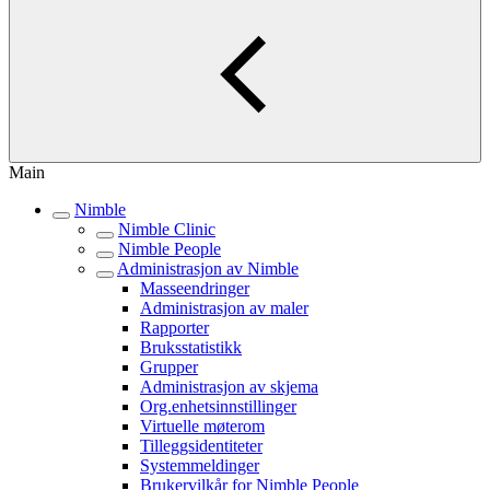
Main
Nimble
Nimble Clinic
Nimble People
Administrasjon av Nimble
Masseendringer
Administrasjon av maler
Rapporter
Bruksstatistikk
Grupper
Administrasjon av skjema
Org.enhetsinnstillinger
Virtuelle møterom
Tilleggsidentiteter
Systemmeldinger
Brukervilkår for Nimble People