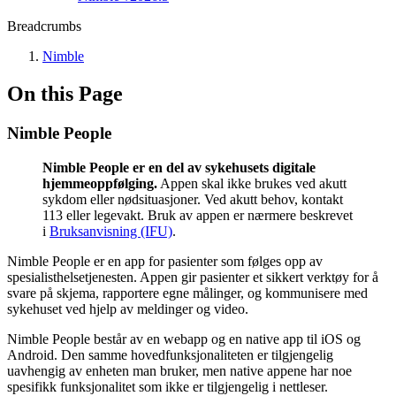
Breadcrumbs
Nimble
On this Page
Nimble People
Nimble People er en del av sykehusets digitale
hjemmeoppfølging.
Appen skal ikke brukes ved akutt
sykdom eller nødsituasjoner. Ved akutt behov, kontakt
113 eller legevakt. Bruk av appen er nærmere beskrevet
i
Bruksanvisning (IFU)
.
Nimble People er en app for pasienter som følges opp av
spesialisthelsetjenesten. Appen gir pasienter et sikkert verktøy for å
svare på skjema, rapportere egne målinger, og kommunisere med
sykehuset ved hjelp av meldinger og video.
Nimble People består av en webapp og en native app til iOS og
Android. Den samme hovedfunksjonaliteten er tilgjengelig
uavhengig av enheten man bruker, men native appene har noe
spesifikk funksjonalitet som ikke er tilgjengelig i nettleser.