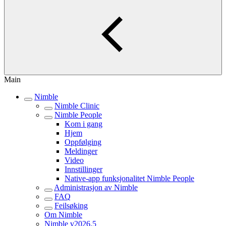
Main
Nimble
Nimble Clinic
Nimble People
Kom i gang
Hjem
Oppfølging
Meldinger
Video
Innstillinger
Native-app funksjonalitet Nimble People
Administrasjon av Nimble
FAQ
Feilsøking
Om Nimble
Nimble v2026.5