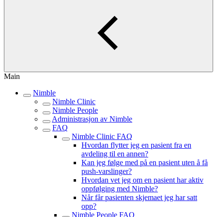
Main
Nimble
Nimble Clinic
Nimble People
Administrasjon av Nimble
FAQ
Nimble Clinic FAQ
Hvordan flytter jeg en pasient fra en
avdeling til en annen?
Kan jeg følge med på en pasient uten å få
push-varslinger?
Hvordan vet jeg om en pasient har aktiv
oppfølging med Nimble?
Når får pasienten skjemaet jeg har satt
opp?
Nimble People FAQ