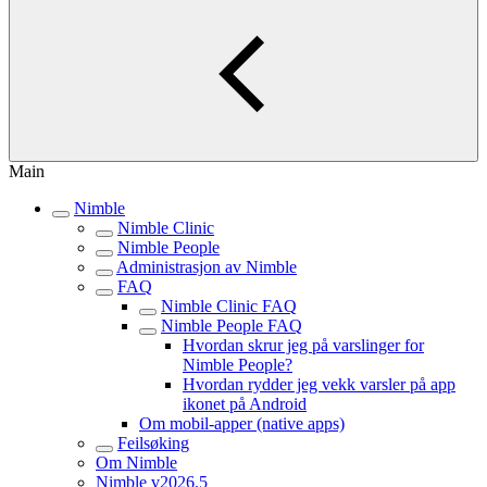
Main
Nimble
Nimble Clinic
Nimble People
Administrasjon av Nimble
FAQ
Nimble Clinic FAQ
Nimble People FAQ
Hvordan skrur jeg på varslinger for
Nimble People?
Hvordan rydder jeg vekk varsler på app
ikonet på Android
Om mobil-apper (native apps)
Feilsøking
Om Nimble
Nimble v2026.5