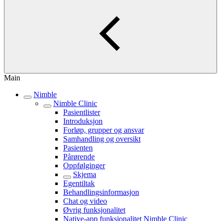
Main
Nimble
Nimble Clinic
Pasientlister
Introduksjon
Forløp, grupper og ansvar
Samhandling og oversikt
Pasienten
Pårørende
Oppfølginger
Skjema
Egentiltak
Behandlingsinformasjon
Chat og video
Øvrig funksjonalitet
Native-app funksjonalitet Nimble Clinic