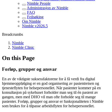
Nimble People
Administrasjon av Nimble
FAQ
Feilsøking
Om Nimble
Nimble v2026.5
Breadcrumbs
Nimble
Nimble Clinic
On this Page
Forløp, grupper og ansvar
En av de viktigste suksessfaktorene for å få verdi fra digital
hjemmeoppfølging er en god organisering av pasientreisen og
tjenesteflyten for helsepersonellet. Når pasienter kommer på en
konsultasjon på sykehuset forholder man seg til én pasient av
gangen, men med DHO vil man ofte forholde seg til mange
pasienter. Forløp, grupper og ansvar er funksjonaliteten i Nimble
som brukes for å tilpasse arbeidsflyten for helsepersonellet.