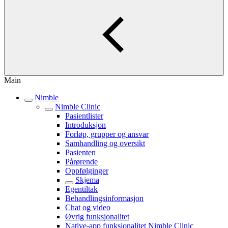
Main
Nimble
Nimble Clinic
Pasientlister
Introduksjon
Forløp, grupper og ansvar
Samhandling og oversikt
Pasienten
Pårørende
Oppfølginger
Skjema
Egentiltak
Behandlingsinformasjon
Chat og video
Øvrig funksjonalitet
Native-app funksjonalitet Nimble Clinic