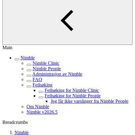
Main
Nimble
Nimble Clinic
Nimble People
Administrasjon av Nimble
FAQ
Feilsøking
Feilsøking for Nimble Clinic
Feilsøking for Nimble People
Jeg får ikke varslinger fra Nimble People
Om Nimble
Nimble v2026.5
Breadcrumbs
Nimble